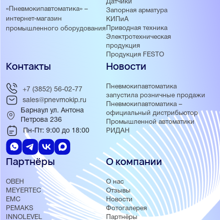
Датчики
«Пневмокипавтоматика» –
Запорная арматура
интернет-магазин
КИПиА
Приводная техника
промышленного оборудования
Электротехническая
продукция
Продукция FESTO
Контакты
Новости
Пневмокипавтоматика
+7 (3852) 56-02-77
запустила розничные продажи
sales@pnevmokip.ru
Пневмокипавтоматика –
Барнаул ул. Антона
официальный дистрибьютор
Петрова 236
Промышленной автоматики
Пн-Пт: 9:00 до 18:00
РИДАН
Партнёры
О компании
ОВЕН
О нас
MEYERTEC
Отзывы
EMC
Новости
PEMAKS
Фотогалерея
INNOLEVEL
Партнёры