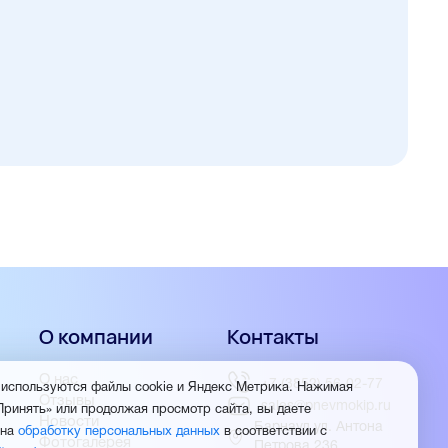
О компании
Контакты
О нас
+7 (3852) 56-02-77
 используются файлы cookie и Яндекс Метрика. Нажимая
Отзывы
sales@pnevmokip.ru
Принять» или продолжая просмотр сайта, вы даете
Новости
Барнаул ул. Антона
 на
обработку персональных данных
в соответствии с
Фотогалерея
Петрова 236