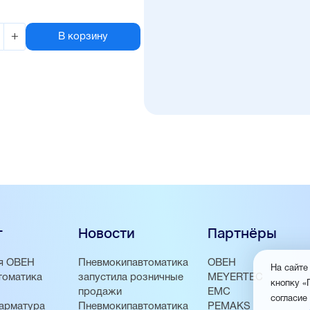
+
В корзину
г
Новости
Партнёры
я ОВЕН
Пневмокипавтоматика
ОВЕН
На сайте
томатика
запустила розничные
MEYERTEC
кнопку «
продажи
EMC
согласие
арматура
Пневмокипавтоматика
PEMAKS