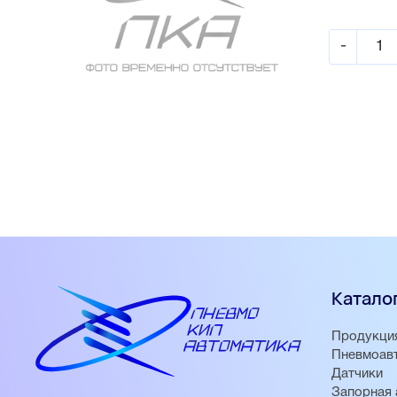
-
Катало
Продукци
Пневмоав
Датчики
Запорная 