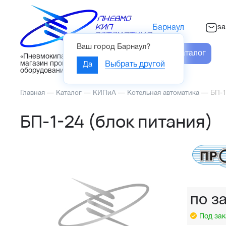
sa
Барнаул
Ваш город
Барнаул
?
Каталог
«Пневмокипавтоматика» – интернет-
магазин промышленного
Да
Выбрать другой
оборудования
Главная
—
Каталог
—
КИПиА
—
Котельная автоматика
—
БП-1
БП-1-24 (блок питания)
по з
Под зак