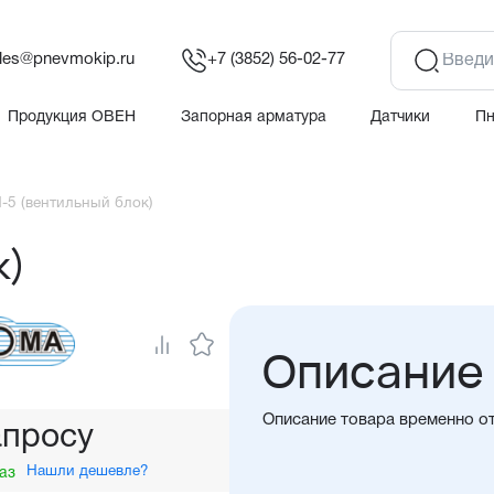
les@pnevmokip.ru
+7 (3852) 56-02-77
Продукция ОВЕН
Запорная арматура
Датчики
П
-5 (вентильный блок)
к)
Описание
Описание товара временно о
апросу
Нашли дешевле?
аз