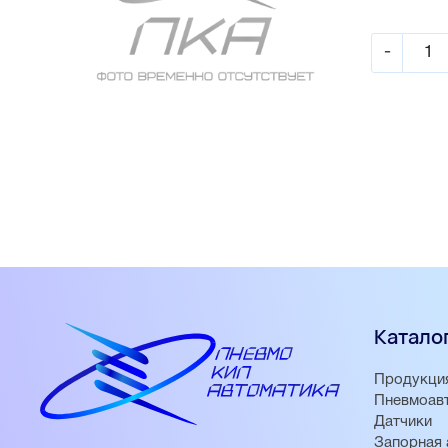
-
Катало
Продукци
Пневмоав
Датчики
Запорная 