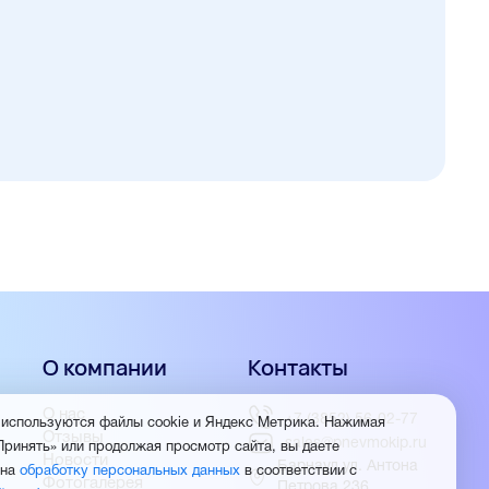
О компании
Контакты
О нас
+7 (3852) 56-02-77
 используются файлы cookie и Яндекс Метрика. Нажимая
Отзывы
sales@pnevmokip.ru
Принять» или продолжая просмотр сайта, вы даете
Новости
Барнаул ул. Антона
 на
обработку персональных данных
в соответствии с
Фотогалерея
Петрова 236