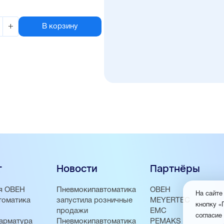
+
В корзину
г
Новости
Партнёры
я ОВЕН
Пневмокипавтоматика
ОВЕН
На сайте
томатика
запустила розничные
MEYERTEC
кнопку «
продажи
EMC
согласие
арматура
Пневмокипавтоматика
PEMAKS