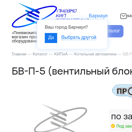
sa
Барнаул
Ваш город
Барнаул
?
Каталог
«Пневмокипавтоматика» – интернет-
магазин промышленного
Да
Выбрать другой
оборудования
Главная
—
Каталог
—
КИПиА
—
Котельная автоматика
—
БВ-П
БВ-П-5 (вентильный бло
по з
Под зак