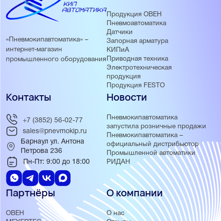
Продукция ОВЕН
Пневмоавтоматика
Датчики
«Пневмокипавтоматика» –
Запорная арматура
интернет-магазин
КИПиА
Приводная техника
промышленного оборудования
Электротехническая
продукция
Продукция FESTO
Контакты
Новости
Пневмокипавтоматика
+7 (3852) 56-02-77
запустила розничные продажи
sales@pnevmokip.ru
Пневмокипавтоматика –
Барнаул ул. Антона
официальный дистрибьютор
Петрова 236
Промышленной автоматики
Пн-Пт: 9:00 до 18:00
РИДАН
Партнёры
О компании
ОВЕН
О нас