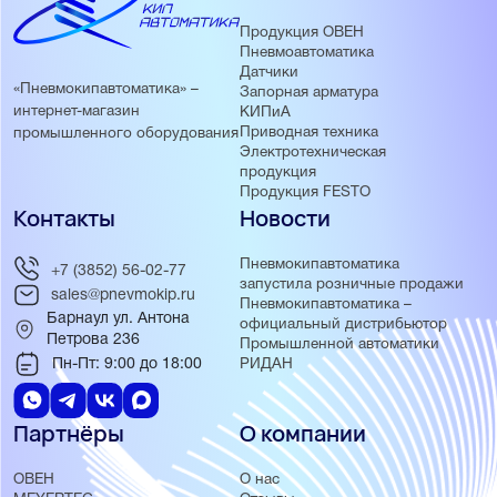
Продукция ОВЕН
Пневмоавтоматика
Датчики
«Пневмокипавтоматика» –
Запорная арматура
интернет-магазин
КИПиА
Приводная техника
промышленного оборудования
Электротехническая
продукция
Продукция FESTO
Контакты
Новости
Пневмокипавтоматика
+7 (3852) 56-02-77
запустила розничные продажи
sales@pnevmokip.ru
Пневмокипавтоматика –
Барнаул ул. Антона
официальный дистрибьютор
Петрова 236
Промышленной автоматики
Пн-Пт: 9:00 до 18:00
РИДАН
Партнёры
О компании
ОВЕН
О нас