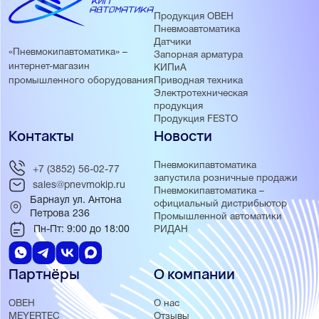
Продукция ОВЕН
Пневмоавтоматика
Датчики
«Пневмокипавтоматика» –
Запорная арматура
интернет-магазин
КИПиА
Приводная техника
промышленного оборудования
Электротехническая
продукция
Продукция FESTO
Контакты
Новости
Пневмокипавтоматика
+7 (3852) 56-02-77
запустила розничные продажи
sales@pnevmokip.ru
Пневмокипавтоматика –
Барнаул ул. Антона
официальный дистрибьютор
Петрова 236
Промышленной автоматики
Пн-Пт: 9:00 до 18:00
РИДАН
Партнёры
О компании
ОВЕН
О нас
MEYERTEC
Отзывы