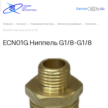
Барнаул
Главная
—
Каталог
—
Пневмоавтоматика
—
Фитинги резьбовые
—
Ниппели
—
ECN01G Ниппель G1/8-G1/8
ECN01G Ниппель G1/8-G1/8