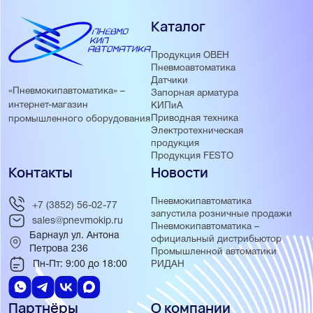
Каталог
Продукция ОВЕН
Пневмоавтоматика
Датчики
«Пневмокипавтоматика» –
Запорная арматура
интернет-магазин
КИПиА
Приводная техника
промышленного оборудования
Электротехническая
продукция
Продукция FESTO
Контакты
Новости
Пневмокипавтоматика
+7 (3852) 56-02-77
запустила розничные продажи
sales@pnevmokip.ru
Пневмокипавтоматика –
Барнаул ул. Антона
официальный дистрибьютор
Петрова 236
Промышленной автоматики
Пн-Пт: 9:00 до 18:00
РИДАН
Партнёры
О компании