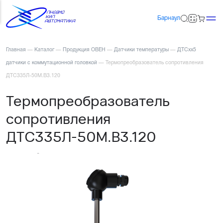
Барнаул
Главная
—
Каталог
—
Продукция ОВЕН
—
Датчики температуры
—
ДТСхх5
датчики с коммутационной головкой
—
Термопреобразователь сопротивления
ДТС335Л-50М.В3.120
Термопреобразователь
сопротивления
ДТС335Л-50М.В3.120