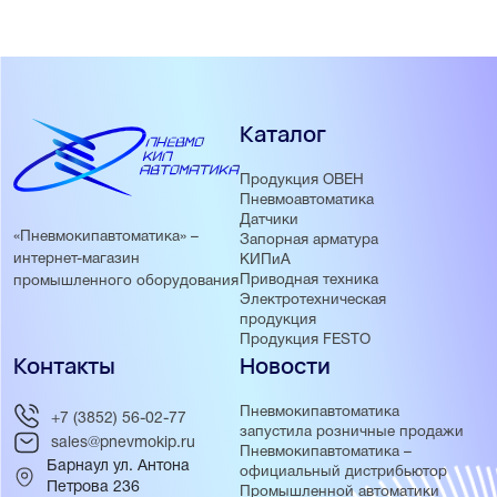
Каталог
Продукция ОВЕН
Пневмоавтоматика
Датчики
«Пневмокипавтоматика» –
Запорная арматура
интернет-магазин
КИПиА
Приводная техника
промышленного оборудования
Электротехническая
продукция
Продукция FESTO
Контакты
Новости
Пневмокипавтоматика
+7 (3852) 56-02-77
запустила розничные продажи
sales@pnevmokip.ru
Пневмокипавтоматика –
Барнаул ул. Антона
официальный дистрибьютор
Петрова 236
Промышленной автоматики