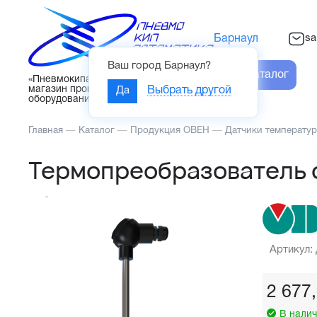
sa
Барнаул
Ваш город
Барнаул
?
Каталог
«Пневмокипавтоматика» – интернет-
магазин промышленного
Да
Выбрать другой
оборудования
Главная
—
Каталог
—
Продукция ОВЕН
—
Датчики температу
Термопреобразователь 
Артикул:
2 677
В налич