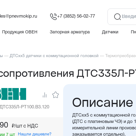
les@pnevmokip.ru
+7 (3852) 56-02-77
Продукция ОВЕН
Запорная арматура
Датчики
П
ры
—
ДТСхх5 датчики с коммутационной головкой
—
Термопреобраз
сопротивления ДТС335Л-Р
Описание
 ДТС335Л-РТ100.В3.120
ДТСхх5 с коммутационной го
(ДТС с платиновым ЧЭ) и до 
,90
₽/шт c НДС
измерительной линии произво
Нашли дешевле?
заказывается отдельно).
ии 7 шт