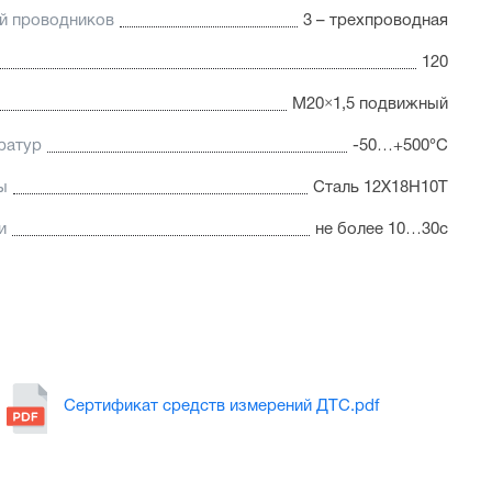
й проводников
3 – трехпроводная
120
M20×1,5 подвижный
ратур
-50…+500°C
ы
Сталь 12Х18Н10Т
и
не более 10…30с
Сертификат средств измерений ДТС.pdf