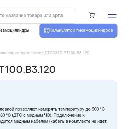
Калькулятор
пневмоцилиндров
невмоцилиндры
ователь сопротивления ДТС335Л-РТ100.В3.120
Т100.В3.120
ловкой позволяют измерять температуру до 500 °С
180 °С (ДТС с медным ЧЭ). Подключение к
дится медным кабелем (кабель в комплекте не идет,