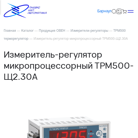
Барнаул
Главная
—
Каталог
—
Продукция ОВЕН
—
Измерители-регуляторы
—
ТРМ500
терморегулятор
—
Измеритель-регулятор микропроцессорный ТРМ500-Щ2.30А
Измеритель-регулятор
микропроцессорный ТРМ500-
Щ2.30А