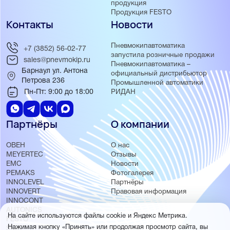
продукция
Продукция FESTO
Контакты
Новости
Пневмокипавтоматика
+7 (3852) 56-02-77
запустила розничные продажи
sales@pnevmokip.ru
Пневмокипавтоматика –
Барнаул ул. Антона
официальный дистрибьютор
Петрова 236
Промышленной автоматики
Пн-Пт: 9:00 до 18:00
РИДАН
Партнёры
О компании
ОВЕН
О нас
MEYERTEC
Отзывы
EMC
Новости
PEMAKS
Фотогалерея
INNOLEVEL
Партнёры
INNOVERT
Правовая информация
INNOCONT
AUTONICS
На сайте используются файлы cookie и Яндекс Метрика.
FESTO
Нажимая кнопку «Принять» или продолжая просмотр сайта, вы
SMC