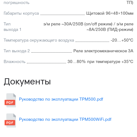
погрешность
ТП)
Габариты корпуса
Щитовой 96×48×100мм
Тип
э/м реле ~30А/250В (on/off режим) / э/м реле
выхода 1
~8А/250В (ПИД-режим)
Температура окружающего воздуха
-20…+50°С
Тип выхода 2
Реле электромеханическое 3А
Влажность
30…80% при температуре +35°С
Документы
Руководство по эксплуатации ТРМ500.pdf
Руководство по эксплуатации ТРМ500WiFi.pdf