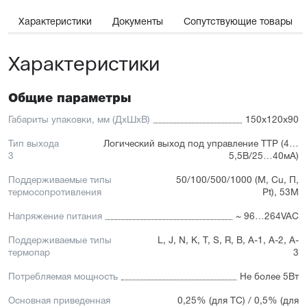
Характеристики
Документы
Сопутствующие товары
Характеристики
Общие параметры
Габариты упаковки, мм (ДхШхВ)
150x120x90
Тип выхода
Логический выход под управление ТТР (4…
3
5,5В/25…40мА)
Поддерживаемые типы
50/100/500/1000 (М, Сu, П,
термосопротивления
Pt), 53М
Напряжение питания
~ 96…264VAC
Поддерживаемые типы
L, J, N, K, T, S, R, B, A-1, A-2, A-
термопар
3
Потребляемая мощность
Не более 5Вт
Основная приведенная
0,25% (для ТС) / 0,5% (для