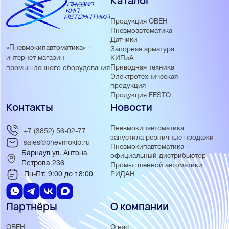
Каталог
Продукция ОВЕН
Пневмоавтоматика
Датчики
«Пневмокипавтоматика» –
Запорная арматура
интернет-магазин
КИПиА
Приводная техника
промышленного оборудования
Электротехническая
продукция
Продукция FESTO
Контакты
Новости
Пневмокипавтоматика
+7 (3852) 56-02-77
запустила розничные продажи
sales@pnevmokip.ru
Пневмокипавтоматика –
Барнаул ул. Антона
официальный дистрибьютор
Петрова 236
Промышленной автоматики
Пн-Пт: 9:00 до 18:00
РИДАН
Партнёры
О компании
ОВЕН
О нас