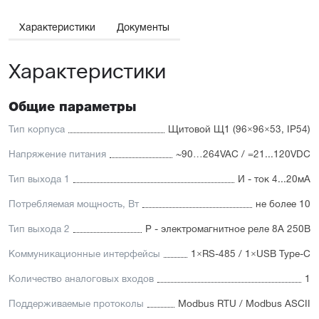
для ON/OFF или ПИД-управления, второй –
для подключения сигнализирующих устройств после
Характеристики
Документы
окончания отсчета таймера.
Характеристики
ТВР1 применяется для управления технологическими
процессами в печах, камерах сушки и покраски,
термоупаковочных аппаратах, в составе ультразвуковых
ванн и полуавтоматических CIP-моек
Общие параметры
Тип корпуса
Щитовой Щ1 (96×96×53, IP54)
Напряжение питания
~90…264VAC / =21...120VDC
Тип выхода 1
И - ток 4...20мА
Потребляемая мощность, Вт
не более 10
Тип выхода 2
Р - электромагнитное реле 8А 250В
Коммуникационные интерфейсы
1×RS-485 / 1×USB Type-C
Количество аналоговых входов
1
Поддерживаемые протоколы
Modbus RTU / Modbus ASCII