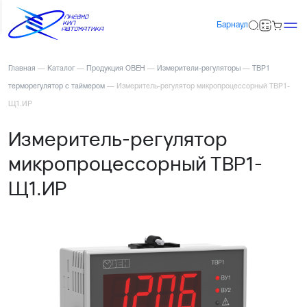
Барнаул
Главная
—
Каталог
—
Продукция ОВЕН
—
Измерители-регуляторы
—
ТВР1
терморегулятор с таймером
—
Измеритель-регулятор микропроцессорный ТВР1-
Щ1.ИР
Измеритель-регулятор
микропроцессорный ТВР1-
Щ1.ИР