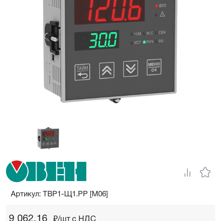
Артикул: ТВР1-Щ1.РР [М06]
9 062,16
₽/шт c НДС