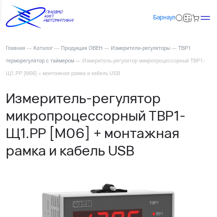
Барнаул
Главная
—
Каталог
—
Продукция ОВЕН
—
Измерители-регуляторы
—
ТВР1
терморегулятор с таймером
—
Измеритель-регулятор микропроцессорный ТВР1-
Щ1.РР [М06] + монтажная рамка и кабель USB
Измеритель-регулятор
микропроцессорный ТВР1-
Щ1.РР [М06] + монтажная
рамка и кабель USB