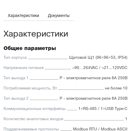
У регулятора два управляющих выхода: первый –
для ON/OFF или ПИД-управления, второй –
для подключения сигнализирующих устройств после
Характеристики
Документы
окончания отсчета таймера.
Характеристики
ТВР1 применяется для управления технологическими
процессами в печах, камерах сушки и покраски,
термоупаковочных аппаратах, в составе ультразвуковых
ванн и полуавтоматических CIP-моек
Общие параметры
Тип корпуса
Щитовой Щ1 (96×96×53, IP54)
Напряжение питания
~90…264VAC / =21...120VDC
Тип выхода 1
Р - электромагнитное реле 8А 250В
Потребляемая мощность, Вт
не более 10
Тип выхода 2
Р - электромагнитное реле 8А 250В
Коммуникационные интерфейсы
1×RS-485 / 1×USB Type-C
Количество аналоговых входов
1
Поддерживаемые протоколы
Modbus RTU / Modbus ASCII