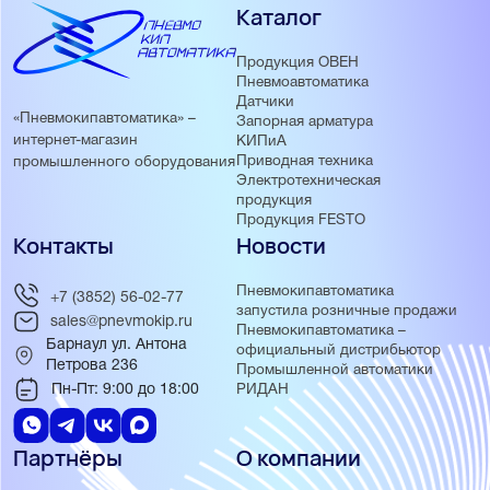
Каталог
Продукция ОВЕН
Пневмоавтоматика
Датчики
«Пневмокипавтоматика» –
Запорная арматура
интернет-магазин
КИПиА
Приводная техника
промышленного оборудования
Электротехническая
продукция
Продукция FESTO
Контакты
Новости
Пневмокипавтоматика
+7 (3852) 56-02-77
запустила розничные продажи
sales@pnevmokip.ru
Пневмокипавтоматика –
Барнаул ул. Антона
официальный дистрибьютор
Петрова 236
Промышленной автоматики
Пн-Пт: 9:00 до 18:00
РИДАН
Партнёры
О компании