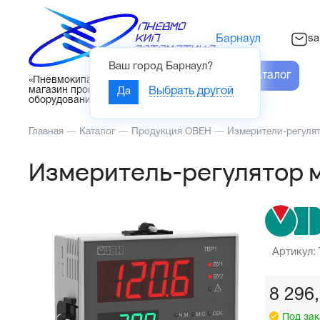
sa
Барнаул
Ваш город
Барнаул
?
Каталог
«Пневмокипавтоматика» – интернет-
магазин промышленного
Да
Выбрать другой
оборудования
Главная
—
Каталог
—
Продукция ОВЕН
—
Измерители-регуля
Измеритель-регулятор 
Артикул:
8 296
Под зак