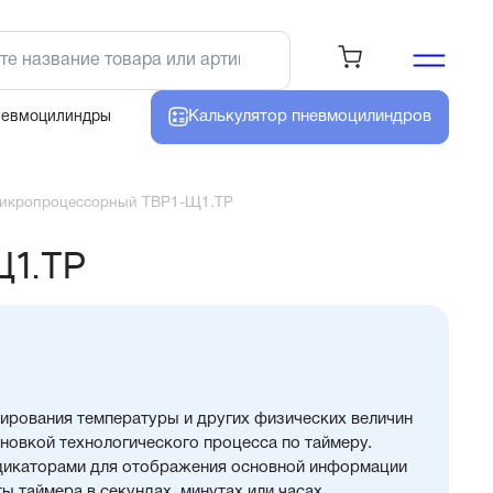
Калькулятор
пневмоцилиндров
невмоцилиндры
микропроцессорный ТВР1-Щ1.ТР
Щ1.ТР
лирования температуры и других физических величин
новкой технологического процесса по таймеру.
дикаторами для отображения основной информации
ы таймера в секундах, минутах или часах.