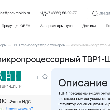
les@pnevmokip.ru
+7 (3852) 56-02-77
Продукция ОВЕН
Запорная арматура
Датчики
П
торы
—
ТВР1 терморегулятор с таймером
—
Измеритель-регулятор 
микропроцессорный ТВР1-
Описание
 ТВР1-Щ1.ТР
ТВР1 предназначен для регу
с отложенным запуском-оста
,00
₽/шт c НДС
Регулятор оснащен двумя ин
Нашли дешевле?
аз
и оставшегося времени работ