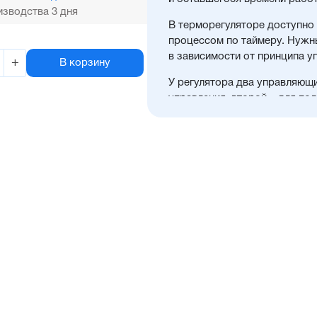
зводства 3 дня
В терморегуляторе доступно
процессом по таймеру. Нужн
в зависимости от принципа у
+
В корзину
У регулятора два управляющ
управления, второй – для по
окончания отсчета таймера.
ТВР1 применяется для управл
сушки и покраски, термоупак
и полуавтоматических CIP-м