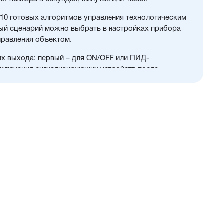
 10 готовых алгоритмов управления технологическим
ый сценарий можно выбрать в настройках прибора
правления объектом.
их выхода: первый – для ON/OFF или ПИД-
дключения сигнализирующих устройств после
ения технологическими процессами в печах, камерах
овочных аппаратах, в составе ультразвуковых ванн
оек