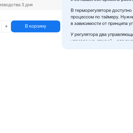
зводства 3 дня
В терморегуляторе доступно
процессом по таймеру. Нужн
в зависимости от принципа у
+
В корзину
У регулятора два управляющ
управления, второй – для по
окончания отсчета таймера.
ТВР1 применяется для управл
сушки и покраски, термоупак
и полуавтоматических CIP-м