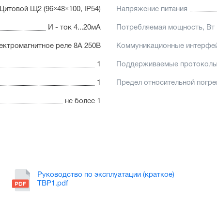
Щитовой Щ2 (96×48×100, IP54)
Напряжение питания
И - ток 4...20мА
Потребляемая мощность, Вт
лектромагнитное реле 8А 250В
Коммуникационные интерфе
1
Поддерживаемые протокол
1
Предел относительной погр
не более 1
Руководство по эксплуатации (краткое)
ТВР1.pdf