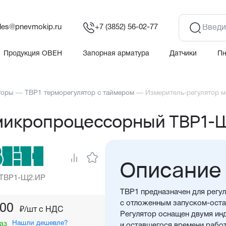
les@pnevmokip.ru
+7 (3852) 56-02-77
Продукция ОВЕН
Запорная арматура
Датчики
П
торы
—
ТВР1 терморегулятор с таймером
—
Измеритель-регулятор
микропроцессорный ТВР1-
Описание
 ТВР1-Щ2.ИР
ТВР1 предназначен для регу
с отложенным запуском-оста
,00
₽/шт c НДС
Регулятор оснащен двумя ин
Нашли дешевле?
аз
и оставшегося времени работ