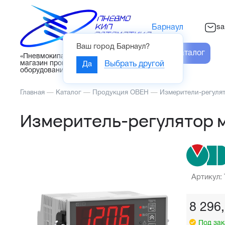
sa
Барнаул
Ваш город
Барнаул
?
Каталог
«Пневмокипавтоматика» – интернет-
магазин промышленного
Да
Выбрать другой
оборудования
Главная
—
Каталог
—
Продукция ОВЕН
—
Измерители-регуля
Измеритель-регулятор 
Артикул:
8 296
Под зак