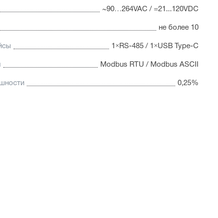
~90…264VAC / =21...120VDC
не более 10
йсы
1×RS-485 / 1×USB Type-C
ы
Modbus RTU / Modbus ASCII
ешности
0,25%