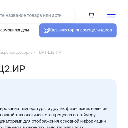
Калькулятор
пневмоцилиндров
невмоцилиндры
 микропроцессорный ТВР1-Щ2.ИР
Щ2.ИР
лирования температуры и других физических величин
новкой технологического процесса по таймеру.
дикаторами для отображения основной информации
ы таймера в секундах, минутах или часах.