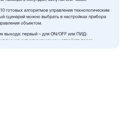
 10 готовых алгоритмов управления технологическим
ый сценарий можно выбрать в настройках прибора
правления объектом.
их выхода: первый – для ON/OFF или ПИД-
дключения сигнализирующих устройств после
ения технологическими процессами в печах, камерах
овочных аппаратах, в составе ультразвуковых ванн
оек