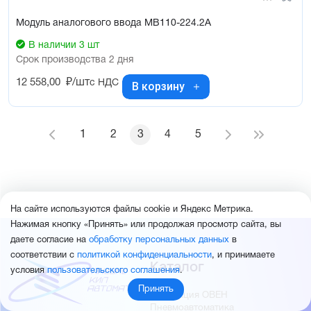
Модуль аналогового ввода МВ110-224.2А
В наличии 3 шт
Срок производства 2 дня
12 558,00
₽/шт
с НДС
В корзину
1
2
3
4
5
На сайте используются файлы cookie и Яндекс Метрика.
Нажимая кнопку «Принять» или продолжая просмотр сайта, вы
даете согласие на
обработку персональных данных
в
соответствии с
политикой конфиденциальности
, и принимаете
Каталог
условия
пользовательского соглашения
.
Принять
Продукция ОВЕН
Пневмоавтоматика