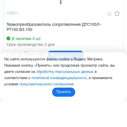
ОВЕН
Термопреобразователь сопротивления ДТС105Л-
РТ100.В3.100
В наличии 3 шт
Срок производства 3 дня
2 677,90
₽/шт
с НДС
В корзину
На сайте используются файлы cookie и Яндекс Метрика.
Нажимая кнопку «Принять» или продолжая просмотр сайта, вы
даете согласие на
обработку персональных данных
в
2
3
4
5
6
соответствии с
политикой конфиденциальности
, и принимаете
условия
пользовательского соглашения
.
Принять