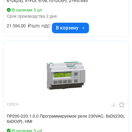
6×DI(24), 4×FDI, 6×AI,10×DO(P), 2×RS-485
В наличии 3 шт
Срок производства 2 дня
21 594,00
₽/шт
с НДС
В корзину
ОВЕН
ПР200-220.1.0.0 Программируемое реле 230VAC, 8xDI(230),
6xDO(Р), HMI
В наличии 3 шт