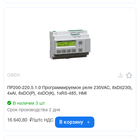
ОВЕН
ПР200-220.5.1.0 Программируемое реле 230VAC, 8xDI(230),
4xAI, 8xDO(Р), 4xDO(К), 1xRS-485, HMI
В наличии 3 шт
Срок производства 2 дня
16 640,80
₽/шт
с НДС
В корзину