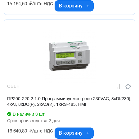
15 164,60
₽/шт
с НДС
В корзину
ОВЕН
ПР200-220.2.1.0 Программируемое реле 230VAC, 8xDI(230),
4xAI, 8xDO(Р), 2xAO(И), 1xRS-485, HMI
В наличии 3 шт
Срок производства 2 дня
16 640,80
₽/шт
с НДС
В корзину