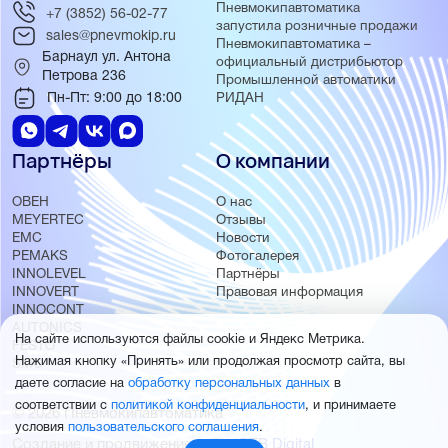
Пневмокипавтоматика
+7 (3852) 56-02-77
запустила розничные продажи
sales@pnevmokip.ru
Пневмокипавтоматика –
Барнаул ул. Антона
официальный дистрибьютор
Петрова 236
Промышленной автоматики
Пн-Пт: 9:00 до 18:00
РИДАН
Партнёры
О компании
ОВЕН
О нас
MEYERTEC
Отзывы
EMC
Новости
PEMAKS
Фотогалерея
INNOLEVEL
Партнёры
INNOVERT
Правовая информация
INNOCONT
AUTONICS
На сайте используются файлы cookie и Яндекс Метрика.
FESTO
Нажимая кнопку «Принять» или продолжая просмотр сайта, вы
SMC
даете согласие на
обработку персональных данных
в
соответствии с
политикой конфиденциальности
, и принимаете
© 2026 Пневмокипавтоматика
условия
пользовательского соглашения
.
Создание и продвижение сайта
BTB Digital