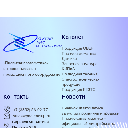
Каталог
Продукция ОВЕН
Пневмоавтоматика
Датчики
«Пневмокипавтоматика» –
Запорная арматура
интернет-магазин
КИПиА
Приводная техника
промышленного оборудования
Электротехническая
продукция
Продукция FESTO
Контакты
Новости
Пневмокипавтоматика
+7 (3852) 56-02-77
запустила розничные продажи
sales@pnevmokip.ru
Пневмокипавтоматика –
Барнаул ул. Антона
официальный дистрибьютор
Петрова 236