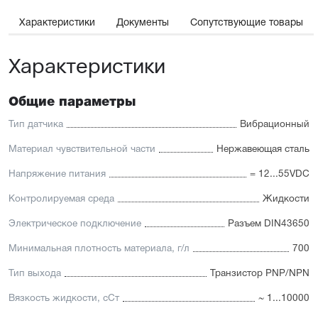
воспринимает эти вибрации, формируя электрический
импульс. При контакте вибрационных элементов
Характеристики
Документы
Сопутствующие товары
с контролируемой средой частота вибрации затухает
и формируется выходной сигнал.
Характеристики
Общие параметры
Тип датчика
Вибрационный
Материал чувствительной части
Нержавеющая сталь
Напряжение питания
= 12...55VDC
Контролируемая среда
Жидкости
Электрическое подключение
Разъем DIN43650
Минимальная плотность материала, г/л
700
Тип выхода
Транзистор PNP/NPN
Вязкость жидкости, сСт
~ 1...10000