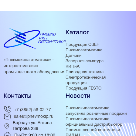
Каталог
Продукция ОВЕН
Пневмоавтоматика
Датчики
«Пневмокипавтоматика» –
Запорная арматура
интернет-магазин
КИПиА
Приводная техника
промышленного оборудования
Электротехническая
продукция
Продукция FESTO
Контакты
Новости
Пневмокипавтоматика
+7 (3852) 56-02-77
запустила розничные продажи
sales@pnevmokip.ru
Пневмокипавтоматика –
Барнаул ул. Антона
официальный дистрибьютор
Петрова 236
Промышленной автоматики
Пн-Пт: 9:00 до 18:00
РИДАН