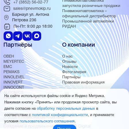
Пневмокипавтоматика
+7 (3852) 56-02-77
запустила розничные продажи
sales@pnevmokip.ru
Пневмокипавтоматика –
Барнаул ул. Антона
официальный дистрибьютор
Петрова 236
Промышленной автоматики
Пн-Пт: 9:00 до 18:00
РИДАН
Партнёры
О компании
ОВЕН
О нас
MEYERTEC
Отзывы
EMC
Новости
PEMAKS
Фотогалерея
INNOLEVEL
Партнёры
INNOVERT
Правовая информация
INNOCONT
AUTONICS
На сайте используются файлы cookie и Яндекс Метрика.
FESTO
Нажимая кнопку «Принять» или продолжая просмотр сайта, вы
SMC
даете согласие на
обработку персональных данных
в
соответствии с
политикой конфиденциальности
, и принимаете
© 2026 Пневмокипавтоматика
условия
пользовательского соглашения
.
Создание и продвижение сайта
BTB Digital