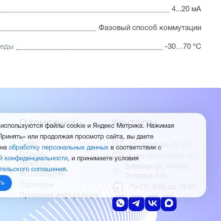
4...20 мА
Фазовый способ коммутации
реды
-30…70 °C
О компании
Контакты
 используются файлы cookie и Яндекс Метрика. Нажимая
Принять» или продолжая просмотр сайта, вы даете
О нас
+7 (3852) 56-02-77
 на
обработку персональных данных
в соответствии с
Отзывы
sales@pnevmokip.ru
й конфиденциальности
, и принимаете условия
Новости
Барнаул ул. Антона
тельского соглашения
.
Фотогалерея
Петрова 236
ть
Партнёры
Пн-Пт: 9:00 до 18:00
Правовая информация