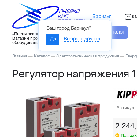
sa
Барнаул
Ваш город
Барнаул
?
Каталог
«Пневмокипавтоматика» – интернет-
магазин промышленного
Да
Выбрать другой
оборудования
Главная
—
Каталог
—
Электротехническая продукция
—
Тверд
Регулятор напряжения 1
Артикул:
2 244
Под зак