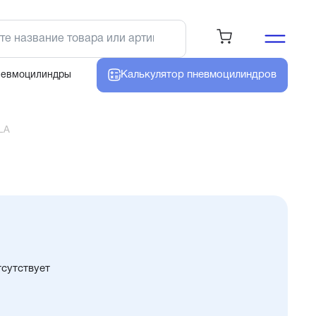
Калькулятор
пневмоцилиндров
невмоцилиндры
LA
тсутствует