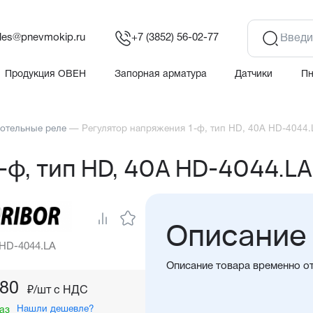
les@pnevmokip.ru
+7 (3852) 56-02-77
Продукция ОВЕН
Запорная арматура
Датчики
П
отельные реле
—
Регулятор напряжения 1-ф, тип HD, 40А HD-4044.
-ф, тип HD, 40А HD-4044.LA
Описание
 HD-4044.LA
Описание товара временно о
,80
₽/шт c НДС
Нашли дешевле?
аз