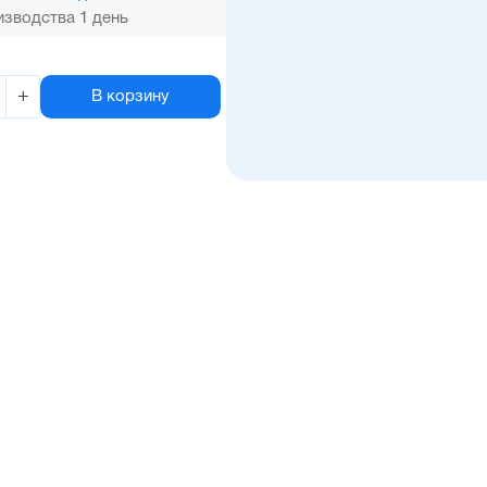
зводства 1 день
+
В корзину