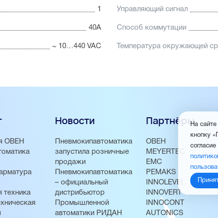
1
Управляющий сигнал
40А
Способ коммутации
~ 10…440 VAC
Температура окружающей с
г
Новости
Партнёры
На сайте
кнопку «
я ОВЕН
Пневмокипавтоматика
ОВЕН
согласие
томатика
запустила розничные
MEYERTEC
политико
продажи
EMC
пользова
арматура
Пневмокипавтоматика
PEMAKS
Приня
– официальный
INNOLEVEL
 техника
дистрибьютор
INNOVERT
хническая
Промышленной
INNOCONT
я
автоматики РИДАН
AUTONICS