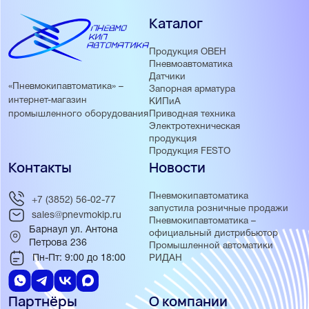
Каталог
Продукция ОВЕН
Пневмоавтоматика
Датчики
«Пневмокипавтоматика» –
Запорная арматура
интернет-магазин
КИПиА
Приводная техника
промышленного оборудования
Электротехническая
продукция
Продукция FESTO
Контакты
Новости
Пневмокипавтоматика
+7 (3852) 56-02-77
запустила розничные продажи
sales@pnevmokip.ru
Пневмокипавтоматика –
Барнаул ул. Антона
официальный дистрибьютор
Петрова 236
Промышленной автоматики
Пн-Пт: 9:00 до 18:00
РИДАН
Партнёры
О компании