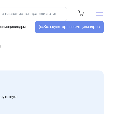
Калькулятор
пневмоцилиндров
невмоцилиндры
3
тсутствует