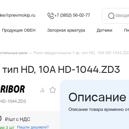
les@pnevmokip.ru
+7 (3852) 56-02-77
Продукция ОВЕН
Запорная арматура
Датчики
П
отельные реле
—
Реле твердотельное 1-ф, тип HD, 10А HD-1044.ZD
 тип HD, 10А HD-1044.ZD3
Описание
 HD-1044.ZD3
Описание товара временно о
0
₽/шт c НДС
Нашли дешевле?
ии 3 шт