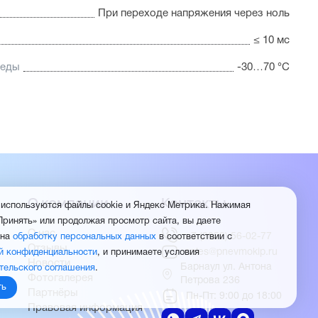
При переходе напряжения через ноль
≤ 10 мс
реды
-30…70 °C
О компании
Контакты
 используются файлы cookie и Яндекс Метрика. Нажимая
Принять» или продолжая просмотр сайта, вы даете
О нас
+7 (3852) 56-02-77
 на
обработку персональных данных
в соответствии с
Отзывы
sales@pnevmokip.ru
й конфиденциальности
, и принимаете условия
Новости
Барнаул ул. Антона
тельского соглашения
.
Фотогалерея
Петрова 236
ть
Партнёры
Пн-Пт: 9:00 до 18:00
Правовая информация