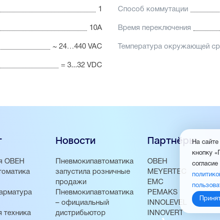
1
Способ коммутации
10А
Время переключения
~ 24…440 VAC
Температура окружающей с
= 3...32 VDC
г
Новости
Партнёры
На сайте
кнопку «
я ОВЕН
Пневмокипавтоматика
ОВЕН
согласие
томатика
запустила розничные
MEYERTEC
политико
продажи
EMC
пользова
арматура
Пневмокипавтоматика
PEMAKS
Приня
– официальный
INNOLEVEL
 техника
дистрибьютор
INNOVERT