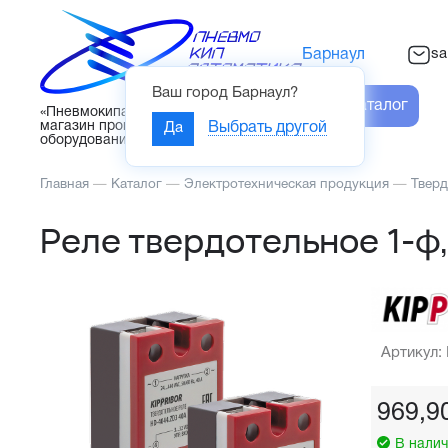
sa
Барнаул
Ваш город
Барнаул
?
Каталог
«Пневмокипавтоматика» – интернет-
магазин промышленного
Да
Выбрать другой
оборудования
Главная
—
Каталог
—
Электротехническая продукция
—
Тверд
Реле твердотельное 1-ф,
Артикул:
969,9
В налич