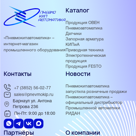
Каталог
Продукция ОВЕН
Пневмоавтоматика
Датчики
«Пневмокипавтоматика» –
Запорная арматура
интернет-магазин
КИПиА
Приводная техника
промышленного оборудования
Электротехническая
продукция
Продукция FESTO
Контакты
Новости
Пневмокипавтоматика
+7 (3852) 56-02-77
запустила розничные продажи
sales@pnevmokip.ru
Пневмокипавтоматика –
Барнаул ул. Антона
официальный дистрибьютор
Петрова 236
Промышленной автоматики
Пн-Пт: 9:00 до 18:00
РИДАН
Партнёры
О компании