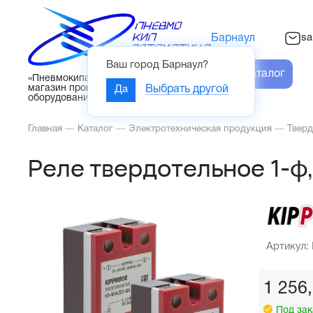
sa
Барнаул
Ваш город
Барнаул
?
Каталог
«Пневмокипавтоматика» – интернет-
магазин промышленного
Да
Выбрать другой
оборудования
Главная
—
Каталог
—
Электротехническая продукция
—
Тверд
Реле твердотельное 1-ф,
Артикул:
1 256
Под зак