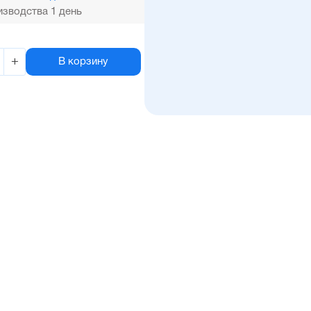
зводства 1 день
+
В корзину