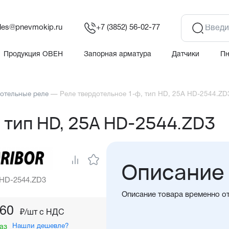
les@pnevmokip.ru
+7 (3852) 56-02-77
Продукция ОВЕН
Запорная арматура
Датчики
П
отельные реле
—
Реле твердотельное 1-ф, тип HD, 25А HD-2544.ZD
 тип HD, 25А HD-2544.ZD3
Описание
 HD-2544.ZD3
Описание товара временно о
,60
₽/шт c НДС
Нашли дешевле?
аз