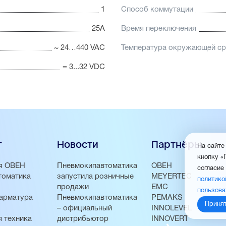
1
Способ коммутации
25А
Время переключения
~ 24…440 VAC
Температура окружающей с
= 3...32 VDC
г
Новости
Партнёры
На сайте
кнопку «
я ОВЕН
Пневмокипавтоматика
ОВЕН
согласие
томатика
запустила розничные
MEYERTEC
политико
продажи
EMC
пользова
арматура
Пневмокипавтоматика
PEMAKS
Приня
– официальный
INNOLEVEL
 техника
дистрибьютор
INNOVERT