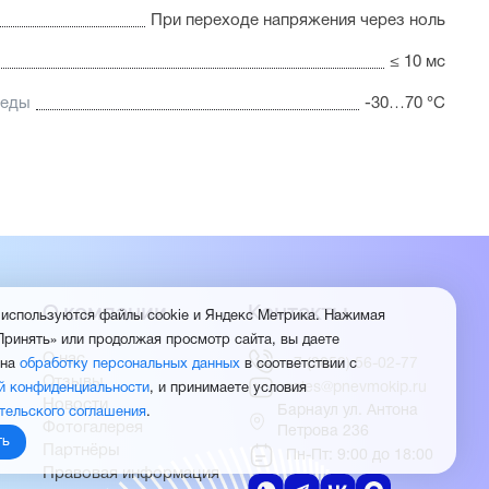
При переходе напряжения через ноль
≤ 10 мс
реды
-30…70 °C
О компании
Контакты
 используются файлы cookie и Яндекс Метрика. Нажимая
Принять» или продолжая просмотр сайта, вы даете
О нас
+7 (3852) 56-02-77
 на
обработку персональных данных
в соответствии с
Отзывы
sales@pnevmokip.ru
й конфиденциальности
, и принимаете условия
Новости
Барнаул ул. Антона
тельского соглашения
.
Фотогалерея
Петрова 236
ть
Партнёры
Пн-Пт: 9:00 до 18:00
Правовая информация