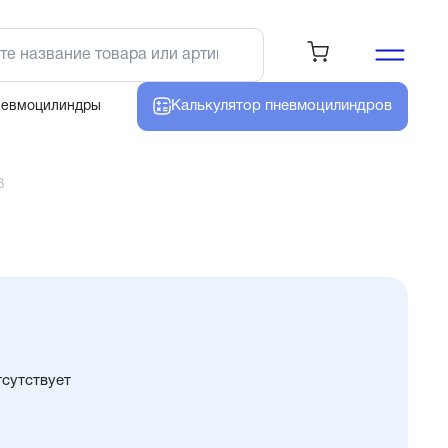
Калькулятор
пневмоцилиндров
невмоцилиндры
3
тсутствует