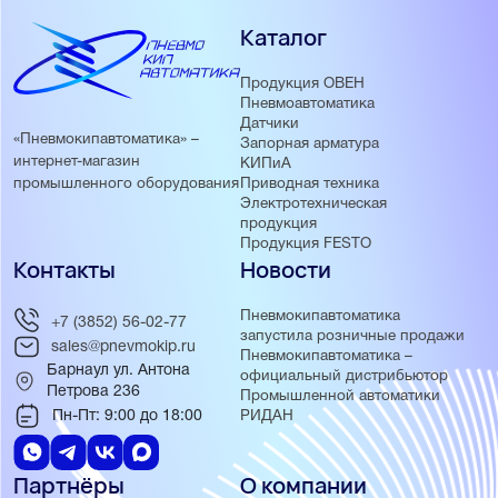
Каталог
Продукция ОВЕН
Пневмоавтоматика
Датчики
«Пневмокипавтоматика» –
Запорная арматура
интернет-магазин
КИПиА
Приводная техника
промышленного оборудования
Электротехническая
продукция
Продукция FESTO
Контакты
Новости
Пневмокипавтоматика
+7 (3852) 56-02-77
запустила розничные продажи
sales@pnevmokip.ru
Пневмокипавтоматика –
Барнаул ул. Антона
официальный дистрибьютор
Петрова 236
Промышленной автоматики
Пн-Пт: 9:00 до 18:00
РИДАН
Партнёры
О компании