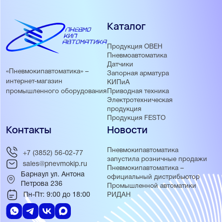
Каталог
Продукция ОВЕН
Пневмоавтоматика
Датчики
«Пневмокипавтоматика» –
Запорная арматура
интернет-магазин
КИПиА
Приводная техника
промышленного оборудования
Электротехническая
продукция
Продукция FESTO
Контакты
Новости
Пневмокипавтоматика
+7 (3852) 56-02-77
запустила розничные продажи
sales@pnevmokip.ru
Пневмокипавтоматика –
Барнаул ул. Антона
официальный дистрибьютор
Петрова 236
Промышленной автоматики
Пн-Пт: 9:00 до 18:00
РИДАН