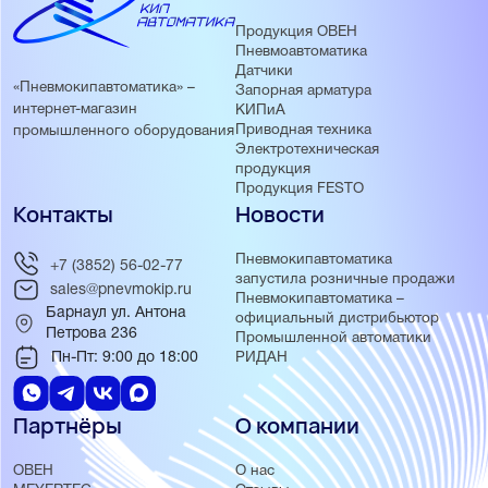
Продукция ОВЕН
Пневмоавтоматика
Датчики
«Пневмокипавтоматика» –
Запорная арматура
интернет-магазин
КИПиА
Приводная техника
промышленного оборудования
Электротехническая
продукция
Продукция FESTO
Контакты
Новости
Пневмокипавтоматика
+7 (3852) 56-02-77
запустила розничные продажи
sales@pnevmokip.ru
Пневмокипавтоматика –
Барнаул ул. Антона
официальный дистрибьютор
Петрова 236
Промышленной автоматики
Пн-Пт: 9:00 до 18:00
РИДАН
Партнёры
О компании
ОВЕН
О нас