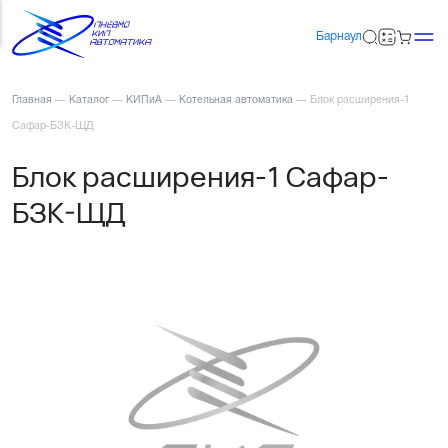
Барнаул
Главная
—
Каталог
—
КИПиА
—
Котельная автоматика
—
Блок расширения-1
Сафар-БЗК-ЩД
Блок расширения-1 Сафар-
БЗК-ЩД