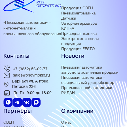
Продукция ОВЕН
Пневмоавтоматика
Датчики
«Пневмокипавтоматика» –
Запорная арматура
интернет-магазин
КИПиА
Приводная техника
промышленного оборудования
Электротехническая
продукция
Продукция FESTO
Контакты
Новости
Пневмокипавтоматика
+7 (3852) 56-02-77
запустила розничные продажи
sales@pnevmokip.ru
Пневмокипавтоматика –
Барнаул ул. Антона
официальный дистрибьютор
Петрова 236
Промышленной автоматики
Пн-Пт: 9:00 до 18:00
РИДАН
Партнёры
О компании
ОВЕН
О нас