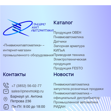
Каталог
Продукция ОВЕН
Пневмоавтоматика
Датчики
«Пневмокипавтоматика» –
Запорная арматура
интернет-магазин
КИПиА
Приводная техника
промышленного оборудования
Электротехническая
продукция
Продукция FESTO
Контакты
Новости
Пневмокипавтоматика
+7 (3852) 56-02-77
запустила розничные продажи
sales@pnevmokip.ru
Пневмокипавтоматика –
Барнаул ул. Антона
официальный дистрибьютор
Петрова 236
Промышленной автоматики
Пн-Пт: 9:00 до 18:00
РИДАН