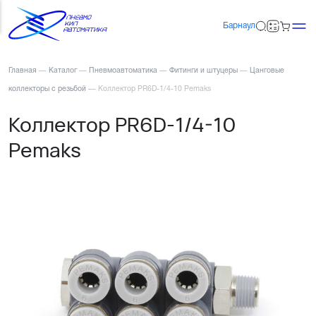
Барнаул
Главная
—
Каталог
—
Пневмоавтоматика
—
Фитинги и штуцеры
—
Цанговые
коллекторы с резьбой
—
Коллектор PR6D-1/4-10 Pemaks
Коллектор PR6D-1/4-10
Pemaks