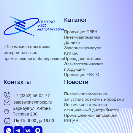
Каталог
Продукция ОВЕН
Пневмоавтоматика
Датчики
«Пневмокипавтоматика» –
Запорная арматура
интернет-магазин
КИПиА
Приводная техника
промышленного оборудования
Электротехническая
продукция
Продукция FESTO
Контакты
Новости
Пневмокипавтоматика
+7 (3852) 56-02-77
запустила розничные продажи
sales@pnevmokip.ru
Пневмокипавтоматика –
Барнаул ул. Антона
официальный дистрибьютор
Петрова 236
Промышленной автоматики
Пн-Пт: 9:00 до 18:00
РИДАН