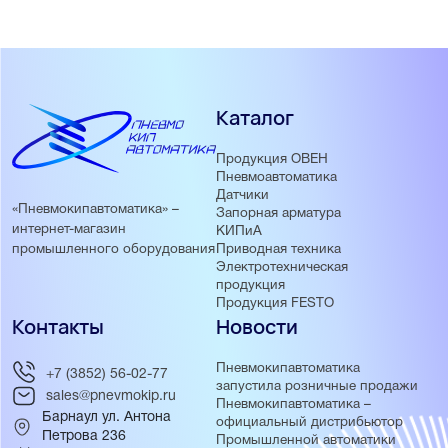
Каталог
Продукция ОВЕН
Пневмоавтоматика
Датчики
«Пневмокипавтоматика» –
Запорная арматура
интернет-магазин
КИПиА
Приводная техника
промышленного оборудования
Электротехническая
продукция
Продукция FESTO
Контакты
Новости
Пневмокипавтоматика
+7 (3852) 56-02-77
запустила розничные продажи
sales@pnevmokip.ru
Пневмокипавтоматика –
Барнаул ул. Антона
официальный дистрибьютор
Петрова 236
Промышленной автоматики