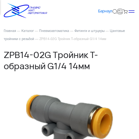
Барнаул
Главная
—
Каталог
—
Пневмоавтоматика
—
Фитинги и штуцеры
—
Цанговые
тройники с резьбой
—
ZPB14-02G Тройник Т-образный G1/4 14мм
ZPB14-02G Тройник Т-
образный G1/4 14мм