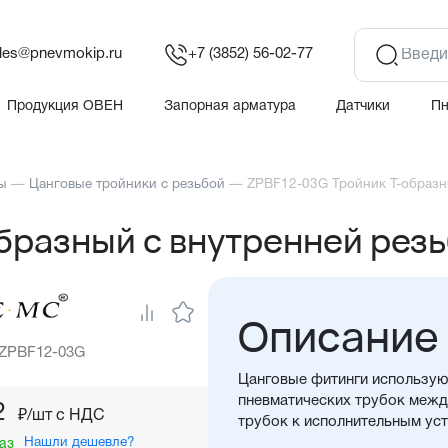
les@pnevmokip.ru
+7 (3852) 56-02-77
Продукция ОВЕН
Запорная арматура
Датчики
П
ы
—
Цанговые тройники с резьбой
—
ZPBF12-03G Тройник Т-образн
бразный с внутренней резь
Описание
 ZPBF12-03G
Цанговые фитинги использую
пневматических трубок между
2
₽/шт c НДС
трубок к исполнительным ус
Нашли дешевле?
аз