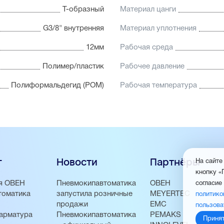
Т-образный
Материал цанги
G3/8" внутренняя
Материал уплотнения
12мм
Рабочая среда
Полимер/пластик
Рабочее давление
Полиформальдегид (POM)
Рабочая температура
г
Новости
Партнёры
На сайте
кнопку «
я ОВЕН
Пневмокипавтоматика
ОВЕН
согласие
томатика
запустила розничные
MEYERTEC
политико
продажи
EMC
пользова
арматура
Пневмокипавтоматика
PEMAKS
Приня