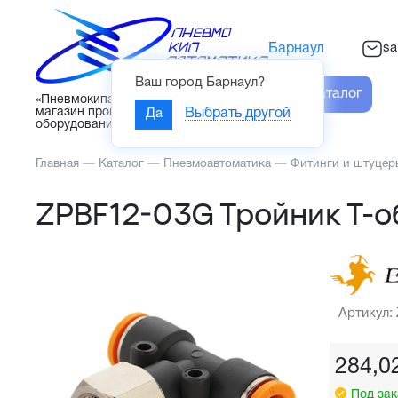
sa
Барнаул
Ваш город
Барнаул
?
Каталог
«Пневмокипавтоматика» – интернет-
магазин промышленного
Да
Выбрать другой
оборудования
Главная
—
Каталог
—
Пневмоавтоматика
—
Фитинги и штуцер
ZPBF12-03G Тройник Т-о
Артикул:
284,0
Под зак