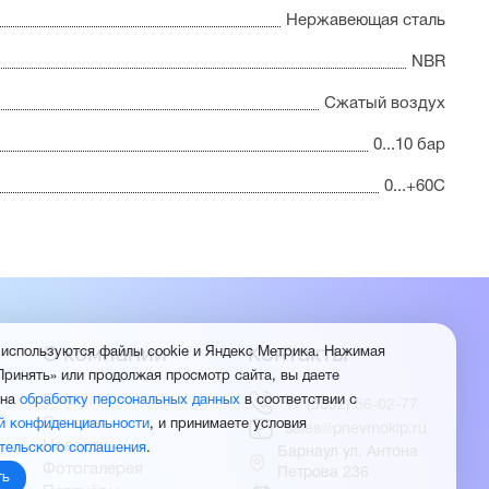
Нержавеющая сталь
NBR
Сжатый воздух
0...10 бар
0...+60С
О компании
Контакты
 используются файлы cookie и Яндекс Метрика. Нажимая
Принять» или продолжая просмотр сайта, вы даете
О нас
 на
обработку персональных данных
в соответствии с
+7 (3852) 56-02-77
Отзывы
й конфиденциальности
, и принимаете условия
sales@pnevmokip.ru
Новости
тельского соглашения
.
Барнаул ул. Антона
Фотогалерея
Петрова 236
ть