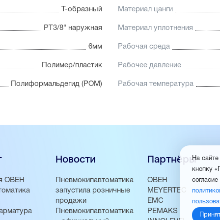
Т-образный
Материал цанги
PT3/8" наружная
Материал уплотнения
6мм
Рабочая среда
Полимер/пластик
Рабочее давление
Полиформальдегид (POM)
Рабочая температура
г
Новости
Партнёры
На сайте
кнопку «
я ОВЕН
Пневмокипавтоматика
ОВЕН
согласие
томатика
запустила розничные
MEYERTEC
политико
продажи
EMC
пользова
арматура
Пневмокипавтоматика
PEMAKS
Приня