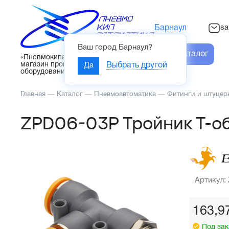
sa
Барнаул
Ваш город
Барнаул
?
Каталог
«Пневмокипавтоматика» – интернет-
магазин промышленного
Да
Выбрать другой
оборудования
Главная
—
Каталог
—
Пневмоавтоматика
—
Фитинги и штуцер
ZPD06-03P Тройник Т-о
Артикул:
163,9
Под зак