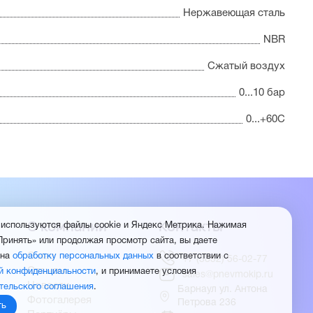
Нержавеющая сталь
NBR
Сжатый воздух
0...10 бар
0...+60С
О компании
Контакты
 используются файлы cookie и Яндекс Метрика. Нажимая
Принять» или продолжая просмотр сайта, вы даете
О нас
 на
обработку персональных данных
в соответствии с
+7 (3852) 56-02-77
Отзывы
й конфиденциальности
, и принимаете условия
sales@pnevmokip.ru
Новости
тельского соглашения
.
Барнаул ул. Антона
Фотогалерея
Петрова 236
ть