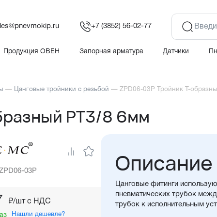
les@pnevmokip.ru
+7 (3852) 56-02-77
Продукция ОВЕН
Запорная арматура
Датчики
П
ы
—
Цанговые тройники с резьбой
—
ZPD06-03P Тройник Т-образны
бразный PT3/8 6мм
Описание
 ZPD06-03P
Цанговые фитинги использую
пневматических трубок между
7
₽/шт c НДС
трубок к исполнительным ус
Нашли дешевле?
аз