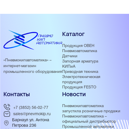
Каталог
Продукция ОВЕН
Пневмоавтоматика
Датчики
«Пневмокипавтоматика» –
Запорная арматура
интернет-магазин
КИПиА
Приводная техника
промышленного оборудования
Электротехническая
продукция
Продукция FESTO
Контакты
Новости
Пневмокипавтоматика
+7 (3852) 56-02-77
запустила розничные продажи
sales@pnevmokip.ru
Пневмокипавтоматика –
Барнаул ул. Антона
официальный дистрибьютор
Петрова 236
Промышленной автоматики