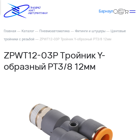
Барнаул
Главная
—
Каталог
—
Пневмоавтоматика
—
Фитинги и штуцеры
—
Цанговые
тройники с резьбой
—
ZPWT12-03P Тройник Y-образный PT3/8 12мм
ZPWT12-03P Тройник Y-
образный PT3/8 12мм