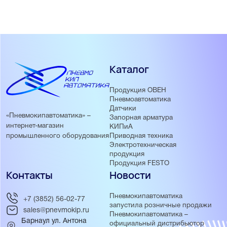
Каталог
Продукция ОВЕН
Пневмоавтоматика
Датчики
«Пневмокипавтоматика» –
Запорная арматура
интернет-магазин
КИПиА
Приводная техника
промышленного оборудования
Электротехническая
продукция
Продукция FESTO
Контакты
Новости
Пневмокипавтоматика
+7 (3852) 56-02-77
запустила розничные продажи
sales@pnevmokip.ru
Пневмокипавтоматика –
Барнаул ул. Антона
официальный дистрибьютор