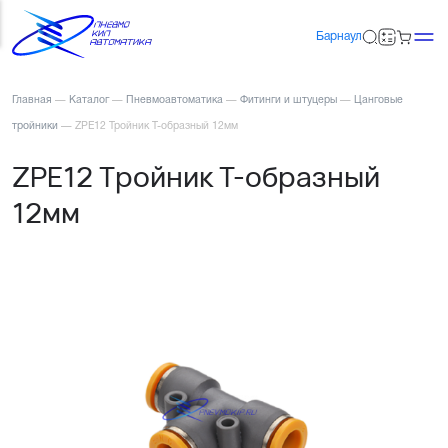
Барнаул
Главная
—
Каталог
—
Пневмоавтоматика
—
Фитинги и штуцеры
—
Цанговые
тройники
—
ZPE12 Тройник Т-образный 12мм
ZPE12 Тройник Т-образный
12мм