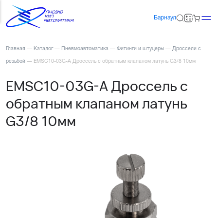
Барнаул
Главная
—
Каталог
—
Пневмоавтоматика
—
Фитинги и штуцеры
—
Дроссели с
резьбой
—
EMSC10-03G-A Дроссель с обратным клапаном латунь G3/8 10мм
EMSC10-03G-A Дроссель с
обратным клапаном латунь
G3/8 10мм