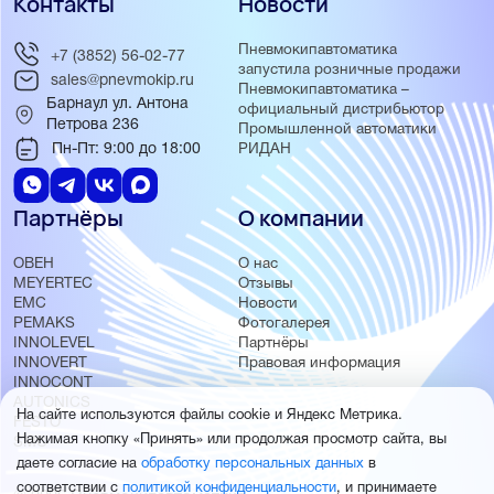
Контакты
Новости
Пневмокипавтоматика
+7 (3852) 56-02-77
запустила розничные продажи
sales@pnevmokip.ru
Пневмокипавтоматика –
Барнаул ул. Антона
официальный дистрибьютор
Петрова 236
Промышленной автоматики
Пн-Пт: 9:00 до 18:00
РИДАН
Партнёры
О компании
ОВЕН
О нас
MEYERTEC
Отзывы
EMC
Новости
PEMAKS
Фотогалерея
INNOLEVEL
Партнёры
INNOVERT
Правовая информация
INNOCONT
AUTONICS
На сайте используются файлы cookie и Яндекс Метрика.
FESTO
Нажимая кнопку «Принять» или продолжая просмотр сайта, вы
SMC
даете согласие на
обработку персональных данных
в
соответствии с
политикой конфиденциальности
, и принимаете