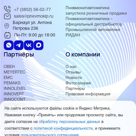
Пневмокипавтоматика
+7 (3852) 56-02-77
запустила розничные продажи
sales@pnevmokip.ru
Пневмокипавтоматика –
Барнаул ул. Антона
официальный дистрибьютор
Петрова 236
Промышленной автоматики
Пн-Пт: 9:00 до 18:00
РИДАН
Партнёры
О компании
ОВЕН
О нас
MEYERTEC
Отзывы
EMC
Новости
PEMAKS
Фотогалерея
INNOLEVEL
Партнёры
INNOVERT
Правовая информация
INNOCONT
AUTONICS
На сайте используются файлы cookie и Яндекс Метрика.
FESTO
Нажимая кнопку «Принять» или продолжая просмотр сайта, вы
SMC
даете согласие на
обработку персональных данных
в
соответствии с
политикой конфиденциальности
, и принимаете
© 2026 Пневмокипавтоматика
условия
пользовательского соглашения
.