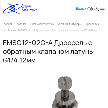
Барнаул
Главная
—
Каталог
—
Пневмоавтоматика
—
Фитинги и штуцеры
—
Дроссели с
резьбой
—
EMSC12-02G-A Дроссель с обратным клапаном латунь G1/4 12мм
EMSC12-02G-A Дроссель с
обратным клапаном латунь
G1/4 12мм