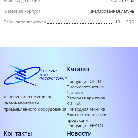
Рабочее давление
0,2...10 бар
Материал корпуса
Никелированная латунь
Рабочая температура
-10...+60С
Каталог
Продукция ОВЕН
Пневмоавтоматика
Датчики
«Пневмокипавтоматика» –
Запорная арматура
интернет-магазин
КИПиА
Приводная техника
промышленного оборудования
Электротехническая
продукция
Продукция FESTO
Контакты
Новости