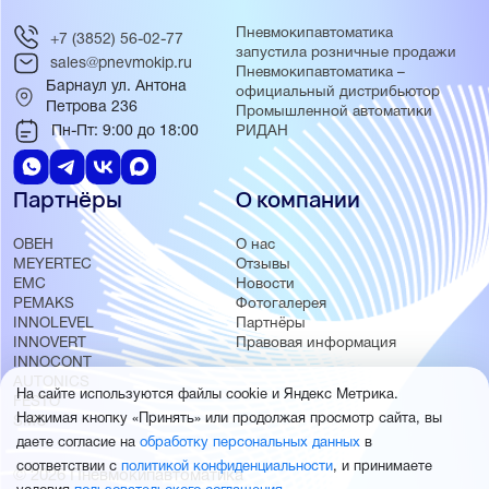
Пневмокипавтоматика
+7 (3852) 56-02-77
запустила розничные продажи
sales@pnevmokip.ru
Пневмокипавтоматика –
Барнаул ул. Антона
официальный дистрибьютор
Петрова 236
Промышленной автоматики
Пн-Пт: 9:00 до 18:00
РИДАН
Партнёры
О компании
ОВЕН
О нас
MEYERTEC
Отзывы
EMC
Новости
PEMAKS
Фотогалерея
INNOLEVEL
Партнёры
INNOVERT
Правовая информация
INNOCONT
AUTONICS
На сайте используются файлы cookie и Яндекс Метрика.
FESTO
Нажимая кнопку «Принять» или продолжая просмотр сайта, вы
SMC
даете согласие на
обработку персональных данных
в
соответствии с
политикой конфиденциальности
, и принимаете
© 2026 Пневмокипавтоматика