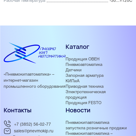
Рабочая температура
-30...+120С
Каталог
Продукция ОВЕН
Пневмоавтоматика
Датчики
«Пневмокипавтоматика» –
Запорная арматура
интернет-магазин
КИПиА
Приводная техника
промышленного оборудования
Электротехническая
продукция
Продукция FESTO
Контакты
Новости
Пневмокипавтоматика
+7 (3852) 56-02-77
запустила розничные продажи
sales@pnevmokip.ru
Пневмокипавтоматика –