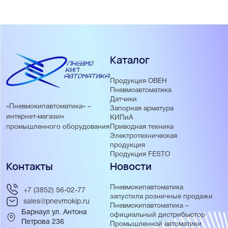
Каталог
Продукция ОВЕН
Пневмоавтоматика
Датчики
«Пневмокипавтоматика» –
Запорная арматура
интернет-магазин
КИПиА
Приводная техника
промышленного оборудования
Электротехническая
продукция
Продукция FESTO
Контакты
Новости
Пневмокипавтоматика
+7 (3852) 56-02-77
запустила розничные продажи
sales@pnevmokip.ru
Пневмокипавтоматика –
Барнаул ул. Антона
официальный дистрибьютор
Петрова 236
Промышленной автоматики