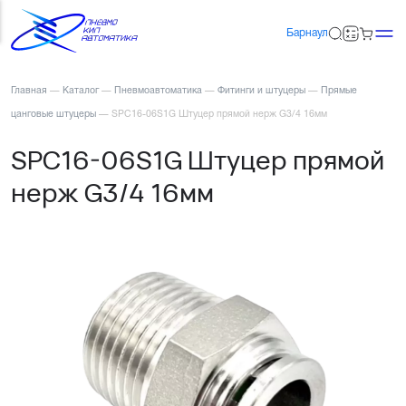
Барнаул
Главная
—
Каталог
—
Пневмоавтоматика
—
Фитинги и штуцеры
—
Прямые
цанговые штуцеры
—
SPC16-06S1G Штуцер прямой нерж G3/4 16мм
SPC16-06S1G Штуцер прямой
нерж G3/4 16мм