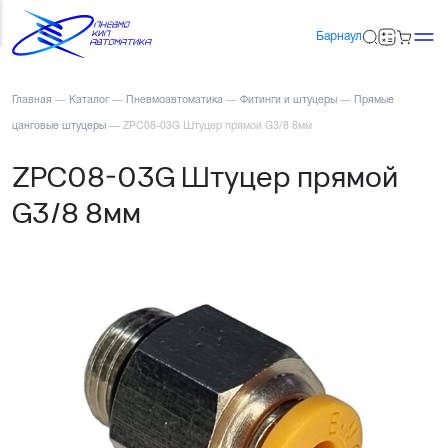
Барнаул
Главная
—
Каталог
—
Пневмоавтоматика
—
Фитинги и штуцеры
—
Прямые
цанговые штуцеры
—
ZPC08-03G Штуцер прямой G3/8 8мм
ZPC08-03G Штуцер прямой
G3/8 8мм