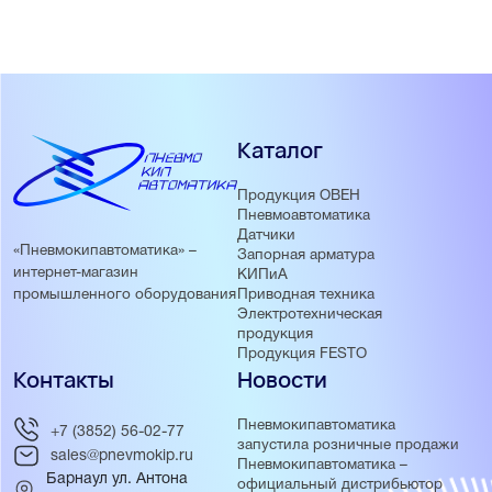
Каталог
Продукция ОВЕН
Пневмоавтоматика
Датчики
«Пневмокипавтоматика» –
Запорная арматура
интернет-магазин
КИПиА
Приводная техника
промышленного оборудования
Электротехническая
продукция
Продукция FESTO
Контакты
Новости
Пневмокипавтоматика
+7 (3852) 56-02-77
запустила розничные продажи
sales@pnevmokip.ru
Пневмокипавтоматика –
Барнаул ул. Антона
официальный дистрибьютор