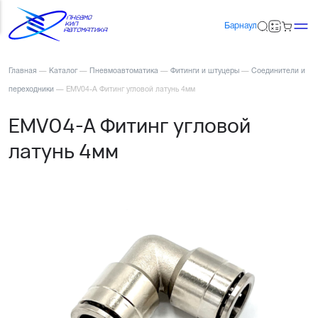
Барнаул
Главная
—
Каталог
—
Пневмоавтоматика
—
Фитинги и штуцеры
—
Соединители и
переходники
—
EMV04-A Фитинг угловой латунь 4мм
EMV04-A Фитинг угловой
латунь 4мм