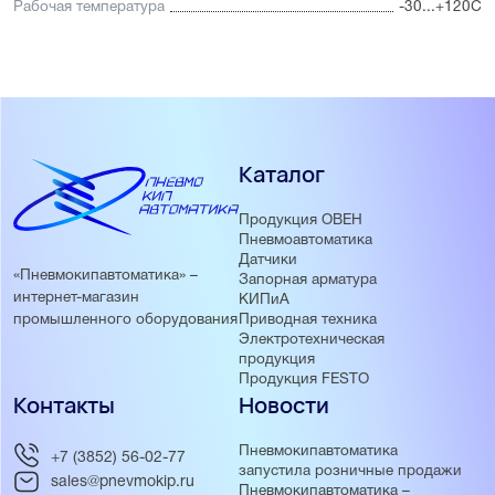
Рабочая температура
-30...+120С
Каталог
Продукция ОВЕН
Пневмоавтоматика
Датчики
«Пневмокипавтоматика» –
Запорная арматура
интернет-магазин
КИПиА
Приводная техника
промышленного оборудования
Электротехническая
продукция
Продукция FESTO
Контакты
Новости
Пневмокипавтоматика
+7 (3852) 56-02-77
запустила розничные продажи
sales@pnevmokip.ru
Пневмокипавтоматика –