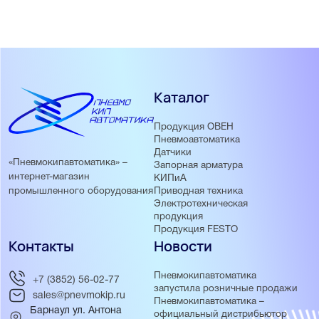
Каталог
Продукция ОВЕН
Пневмоавтоматика
Датчики
«Пневмокипавтоматика» –
Запорная арматура
интернет-магазин
КИПиА
Приводная техника
промышленного оборудования
Электротехническая
продукция
Продукция FESTO
Контакты
Новости
Пневмокипавтоматика
+7 (3852) 56-02-77
запустила розничные продажи
sales@pnevmokip.ru
Пневмокипавтоматика –
Барнаул ул. Антона
официальный дистрибьютор