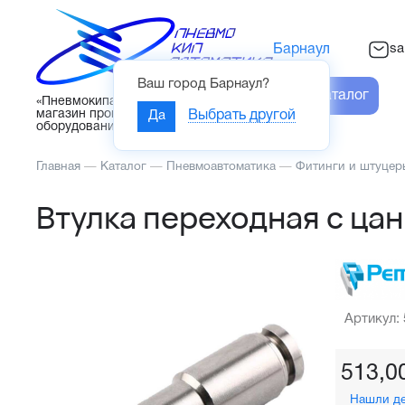
sa
Барнаул
Ваш город
Барнаул
?
Каталог
«Пневмокипавтоматика» – интернет-
магазин промышленного
Да
Выбрать другой
оборудования
Главная
—
Каталог
—
Пневмоавтоматика
—
Фитинги и штуцер
Втулка переходная с ца
Артикул:
513,0
Нашли д