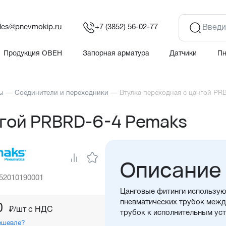
les@pnevmokip.ru
+7 (3852) 56-02-77
Продукция ОВЕН
Запорная арматура
Датчики
П
ы
—
Соединители и переходники
—
Втулка переходная с цангой PR
нгой PRBRD-6-4 Pemaks
Описание
 52010190001
Цанговые фитинги использую
пневматических трубок между
0
₽/шт c НДС
трубок к исполнительным ус
ешевле?