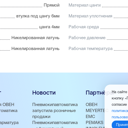
Прямой
Материал цанги
втулка под цангу 6мм
Материал уплотнения
цанга 4мм
Рабочая среда
Никелированная латунь
Рабочее давление
Никелированная латунь
Рабочая температура
г
Новости
Партнёры
На сайте
кнопку «
я ОВЕН
Пневмокипавтоматика
ОВЕН
согласие
томатика
запустила розничные
MEYERTEC
политико
продажи
EMC
пользова
арматура
Пневмокипавтоматика
PEMAKS
Приня