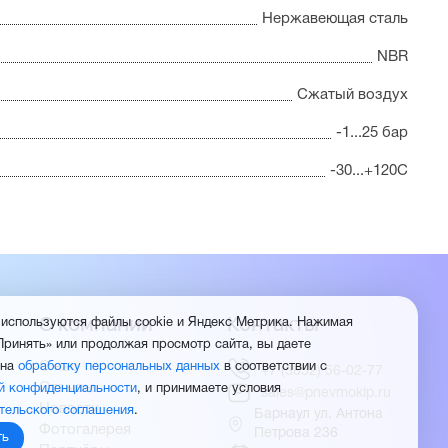
Нержавеющая сталь
NBR
Сжатый воздух
-1...25 бар
-30...+120С
О компании
Контакты
 используются файлы cookie и Яндекс Метрика. Нажимая
Принять» или продолжая просмотр сайта, вы даете
О нас
 на
обработку персональных данных
в соответствии с
+7 (3852) 56-02-77
Отзывы
й конфиденциальности
, и принимаете условия
sales@pnevmokip.ru
Новости
тельского соглашения
.
Барнаул ул. Антона
Фотогалерея
Петрова 236
ть