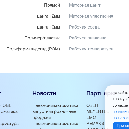
Прямой
Материал цанги
цанга 12мм
Материал уплотнения
цанга 10мм
Рабочая среда
Полимер/пластик
Рабочее давление
Полиформальдегид (POM)
Рабочая температура
г
Новости
Партнёры
На сайте
кнопку «
я ОВЕН
Пневмокипавтоматика
ОВЕН
согласие
томатика
запустила розничные
MEYERTEC
политико
продажи
EMC
пользова
арматура
Пневмокипавтоматика
PEMAKS
Приня