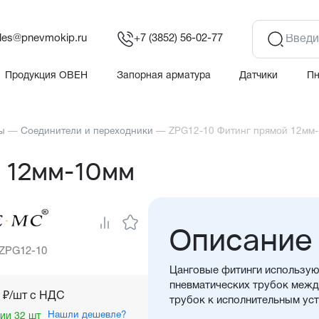
les@pnevmokip.ru
+7 (3852) 56-02-77
Продукция ОВЕН
Запорная арматура
Датчики
П
ы
—
Соединители и переходники
—
ZPG12-10 Фитинг прямой 12мм
й 12мм-10мм
Описание
 ZPG12-10
Цанговые фитинги использую
пневматических трубок между
₽/шт c НДС
трубок к исполнительным ус
Нашли дешевле?
ии 32 шт