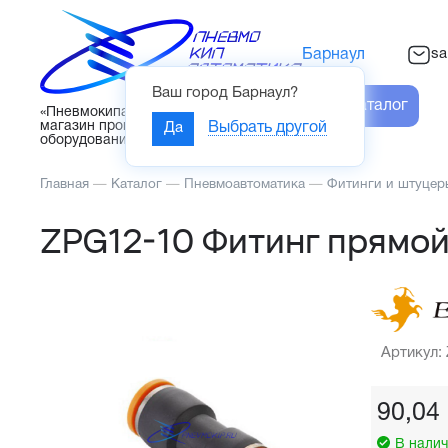
sa
Барнаул
Ваш город
Барнаул
?
Каталог
«Пневмокипавтоматика» – интернет-
магазин промышленного
Да
Выбрать другой
оборудования
Главная
—
Каталог
—
Пневмоавтоматика
—
Фитинги и штуцер
ZPG12-10 Фитинг прямо
Артикул:
90,04
В налич