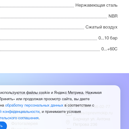
Нержавеющая сталь
NBR
Сжатый воздух
0...10 бар
0...+60С
О компании
Контакты
 используются файлы cookie и Яндекс Метрика. Нажимая
Принять» или продолжая просмотр сайта, вы даете
О нас
 на
обработку персональных данных
в соответствии с
+7 (3852) 56-02-77
Отзывы
й конфиденциальности
, и принимаете условия
sales@pnevmokip.ru
Новости
тельского соглашения
.
Барнаул ул. Антона
Фотогалерея
Петрова 236
ть