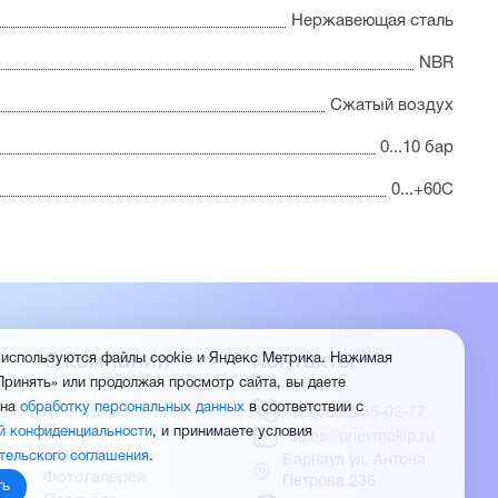
Нержавеющая сталь
NBR
Сжатый воздух
0...10 бар
0...+60С
О компании
Контакты
 используются файлы cookie и Яндекс Метрика. Нажимая
Принять» или продолжая просмотр сайта, вы даете
О нас
 на
обработку персональных данных
в соответствии с
+7 (3852) 56-02-77
Отзывы
й конфиденциальности
, и принимаете условия
sales@pnevmokip.ru
Новости
тельского соглашения
.
Барнаул ул. Антона
Фотогалерея
Петрова 236
ть