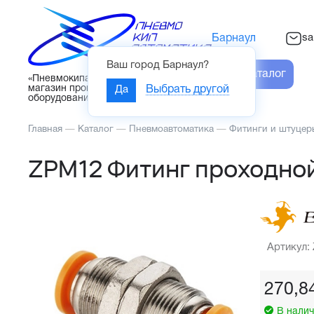
sa
Барнаул
Ваш город
Барнаул
?
Каталог
«Пневмокипавтоматика» – интернет-
магазин промышленного
Да
Выбрать другой
оборудования
Главная
—
Каталог
—
Пневмоавтоматика
—
Фитинги и штуцер
ZPM12 Фитинг проходно
Артикул:
270,8
В налич