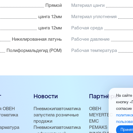
Прямой
Материал цанги
цанга 12мм
Материал уплотнения
цанга 12мм
Рабочая среда
Никелированная латунь
Рабочее давление
Полиформальдегид (POM)
Рабочая температура
г
Новости
Партнёры
На сайте
кнопку «
я ОВЕН
Пневмокипавтоматика
ОВЕН
согласие
томатика
запустила розничные
MEYERTEC
политико
продажи
EMC
пользова
арматура
Пневмокипавтоматика
PEMAKS
Приня