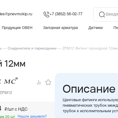
les@pnevmokip.ru
+7 (3852) 56-02-77
Продукция ОВЕН
Запорная арматура
Датчики
П
ы
—
Соединители и переходники
—
ZPM12 Фитинг проходной 12мм
й 12мм
Описание
 ZPM12
Цанговые фитинги использую
пневматических трубок между
4
₽/шт c НДС
трубок к исполнительным ус
Нашли дешевле?
ии 20 шт