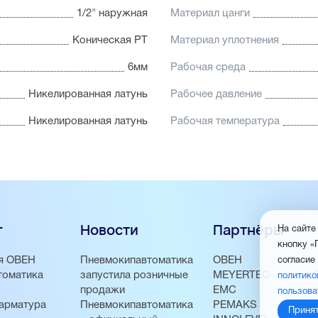
1/2" наружная
Материал цанги
Коническая PT
Материал уплотнения
6мм
Рабочая среда
Никелированная латунь
Рабочее давление
Никелированная латунь
Рабочая температура
г
Новости
Партнёры
На сайте
кнопку «
я ОВЕН
Пневмокипавтоматика
ОВЕН
согласие
томатика
запустила розничные
MEYERTEC
политико
продажи
EMC
пользова
арматура
Пневмокипавтоматика
PEMAKS
Приня