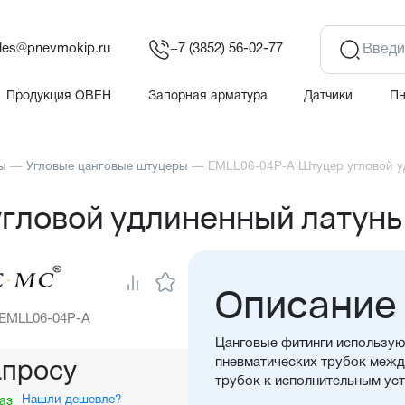
les@pnevmokip.ru
+7 (3852) 56-02-77
Продукция ОВЕН
Запорная арматура
Датчики
П
ы
—
Угловые цанговые штуцеры
—
EMLL06-04P-A Штуцер угловой у
гловой удлиненный латунь
Описание
 EMLL06-04P-A
Цанговые фитинги использую
пневматических трубок между
апросу
трубок к исполнительным ус
Нашли дешевле?
аз