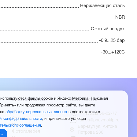
Нержавеющая сталь
NBR
Сжатый воздух
-0,9...25 бар
-30...+120С
О компании
Контакты
 используются файлы cookie и Яндекс Метрика. Нажимая
Принять» или продолжая просмотр сайта, вы даете
О нас
 на
обработку персональных данных
в соответствии с
+7 (3852) 56-02-77
Отзывы
й конфиденциальности
, и принимаете условия
sales@pnevmokip.ru
Новости
тельского соглашения
.
Барнаул ул. Антона
Фотогалерея
Петрова 236
ть