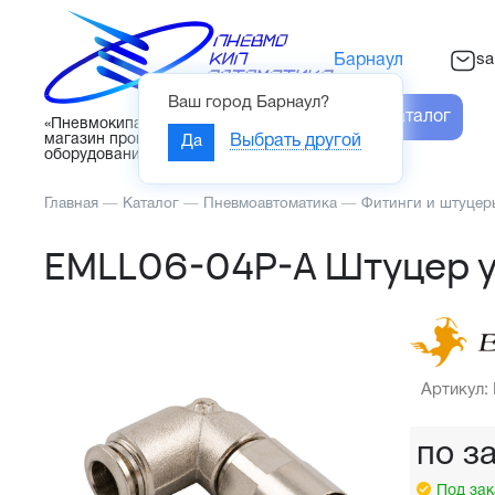
sa
Барнаул
Ваш город
Барнаул
?
Каталог
«Пневмокипавтоматика» – интернет-
магазин промышленного
Да
Выбрать другой
оборудования
Главная
—
Каталог
—
Пневмоавтоматика
—
Фитинги и штуцер
EMLL06-04P-A Штуцер у
Артикул:
по з
Под зак