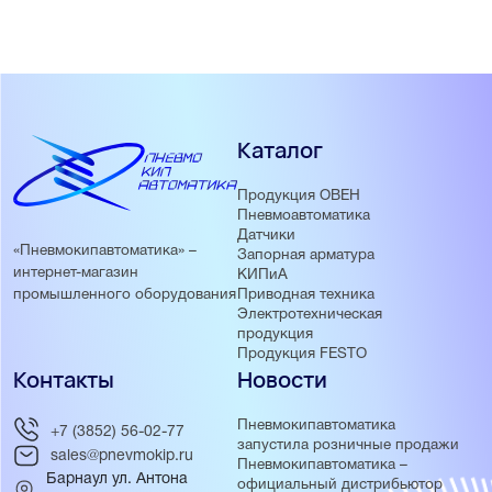
Каталог
Продукция ОВЕН
Пневмоавтоматика
Датчики
«Пневмокипавтоматика» –
Запорная арматура
интернет-магазин
КИПиА
Приводная техника
промышленного оборудования
Электротехническая
продукция
Продукция FESTO
Контакты
Новости
Пневмокипавтоматика
+7 (3852) 56-02-77
запустила розничные продажи
sales@pnevmokip.ru
Пневмокипавтоматика –
Барнаул ул. Антона
официальный дистрибьютор